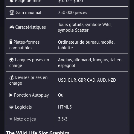
💲 Plage de mise
$0.10 – $300
🏆 Gain maximal
250 000 pièces
Tours gratuits, symbole Wild,
🎮 Caractéristiques
symbole Scatter
🖥️ Plates-formes
Ordinateur de bureau, mobile,
compatibles
tablette
🌍 Langues prises en
Anglais, allemand, français, italien,
charge
espagnol
💰 Devises prises en
USD, EUR, GBP, CAD, AUD, NZD
charge
▶️ Fonction Autoplay
Oui
🧩 Logiciels
HTML5
⭐ Note de jeu
3.5/5
The Wild Life Slot Graphics