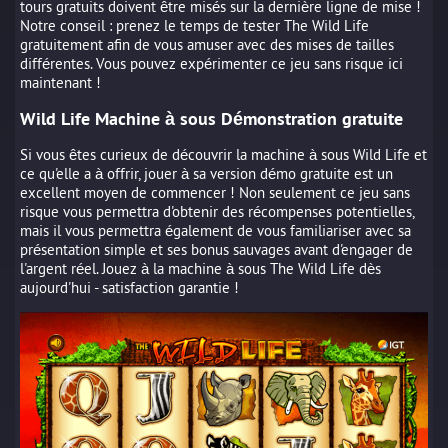
tours gratuits doivent être misés sur la dernière ligne de mise !
Notre conseil : prenez le temps de tester The Wild Life
gratuitement afin de vous amuser avec des mises de tailles
différentes. Vous pouvez expérimenter ce jeu sans risque ici
maintenant !
Wild Life Machine à sous Démonstration gratuite
Si vous êtes curieux de découvrir la machine à sous Wild Life et
ce qu'elle a à offrir, jouer à sa version démo gratuite est un
excellent moyen de commencer ! Non seulement ce jeu sans
risque vous permettra d'obtenir des récompenses potentielles,
mais il vous permettra également de vous familiariser avec sa
présentation simple et ses bonus sauvages avant d'engager de
l'argent réel. Jouez à la machine à sous The Wild Life dès
aujourd'hui - satisfaction garantie !