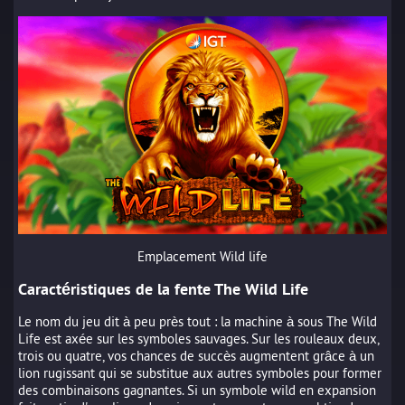
Emplacement Wild life
Caractéristiques de la fente The Wild Life
Le nom du jeu dit à peu près tout : la machine à sous The Wild
Life est axée sur les symboles sauvages. Sur les rouleaux deux,
trois ou quatre, vos chances de succès augmentent grâce à un
lion rugissant qui se substitue aux autres symboles pour former
des combinaisons gagnantes. Si un symbole wild en expansion